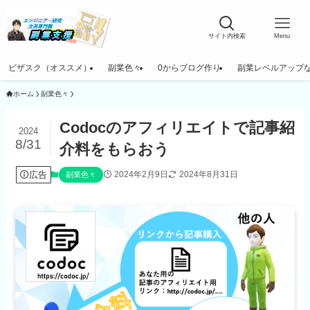
サイト内検索
Menu
ビザスク（オススメ）
副業色々
0からブログ作り
副業レベルアップ
ホーム
副業色々
Codocのアフィリエイトで記事紹
2024
8/31
介料をもらおう
広告
2024年2月9日
2024年8月31日
副業色々