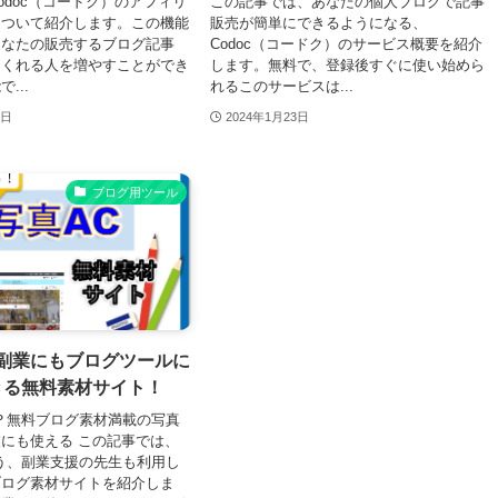
odoc（コードク）のアフィリ
この記事では、あなたの個人ブログで記事
について紹介します。この機能
販売が簡単にできるようになる、
あなたの販売するブログ記事
Codoc（コードク）のサービス概要を紹介
てくれる人を増やすことができ
します。無料で、登録後すぐに使い始めら
...
れるこのサービスは...
6日
2024年1月23日
ブログ用ツール
は副業にもブログツールに
きる無料素材サイト！
？無料ブログ素材満載の写真
にも使える この記事では、
う、副業支援の先生も利用し
ブログ素材サイトを紹介しま