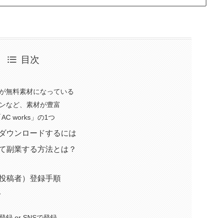
目次
が無料素材になっている
ンなど、素材が豊富
 works」の1つ
料ダウンロードするには
して副業する方法とは？
（投稿者）登録手順
ス
 or SNSで登録