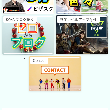
0からブログ作り
副業レベルアップな件
Contact