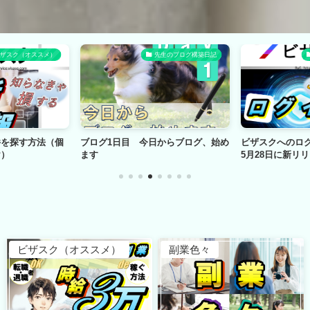
先生のブログ構築日記
ビザスク（オススメ）
日からブログ、始め
ビザスクへのログイン方法 (2024年
ブログ2日目 
5月28日に新リリース)
Xserverとド
ビザスク（オススメ）
副業色々