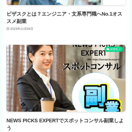
ビザスクとは？エンジニア・文系専門職へNo.1オス
スメ副業
2023年11月26日
副業色々
NEWS PICKS EXPERTでスポットコンサル副業しよ
う