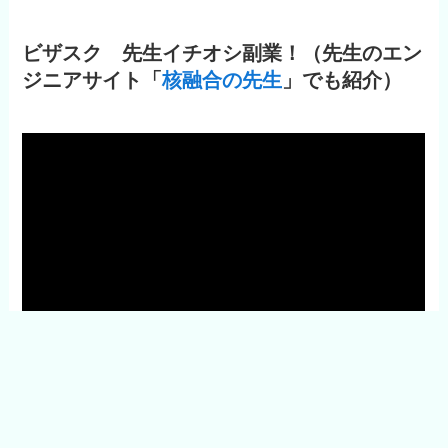
ビザスク 先生イチオシ副業！（先生のエン
ジニアサイト「
核融合の先生
」でも紹介）