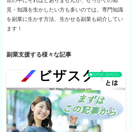
世の中にそれほどありませんが、せっかくの知
見・知識を生かしたい方も多いのでは。専門知識
を副業に生かす方法、生かせる副業も紹介してい
ます！
副業支援する様々な記事
ビザスク（オススメ）