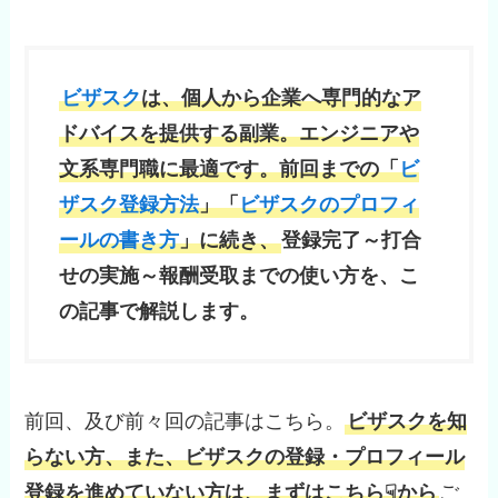
ビザスク
は、個人から企業へ専門的なア
ドバイスを提供する副業。エンジニアや
文系専門職に最適です。前回までの「
ビ
ザスク登録方法
」「
ビザスクのプロフィ
ールの書き方
」に続き、
登録完了～打合
せの実施～報酬受取までの使い方を、こ
の記事で解説します。
前回、及び前々回の記事はこちら。
ビザスクを知
らない方、また、ビザスクの登録・プロフィール
登録を進めていない方は、まずはこちら☟から
ご