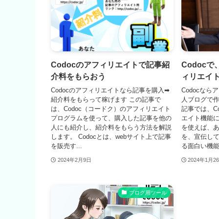
Codocのアフィリエイトで記事紹
Codoc
介料をもらおう
ィリエイ
Codocのアフィリエイトなら記事を購入➡
Codocな
紹介料をもらって稼げます この記事で
人ブログで作
は、Codoc（コードク）のアフィリエイト
記事では、C
プログラムを使って、購入した記事を他の
エイト機能
人にも紹介し、紹介料をもらう方法を解説
を使えば、
します。 Codocとは、webサイト上で記事
を、宣伝し
を販売す...
る面白い機能で
2024年2月9日
2024年1月2
ブログ用ツール