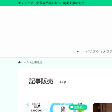
エンジニア・文系専門職の方へ | 副業支援の先生
ビザスク（オス
ホーム
記事販売
記事販売
– tag –
副業色々