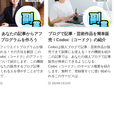
で、あなたの記事からアフ
ブログで記事・芸術作品を簡単販
トプログラムを作ろう
売！Codoc（コードク）の紹介
らアフィリエイトプログラムが個
Codocは個人ブログで記事・芸術作品が販
れる！その方法を解説 この
売できて副業にも使える！その機能を紹介
odoc（コードク）のアフィリ
この記事では、あなたの個人ブログで記事
について紹介します。この機能
販売が簡単にできるようになる、
あなたの販売するブログ記事
Codoc（コードク）のサービス概要を紹介
てくれる人を増やすことができ
します。無料で、登録後すぐに使い始めら
...
れるこのサービスは...
6日
2024年1月23日