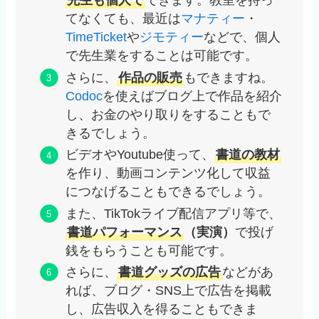
先生も個人で
できます。教室を持っ
てなくても、最近は
マナティー
・
TimeTicket
や
ジモティー
などで、個人
で先生業をすることは可能です。
さらに、
作品の販売
もできますね。
Codoc
を使えばブログ上で作品を紹介
し、お金のやり取りをすることもで
きるでしょう。
ビデオやYoutube使って、
書道の教材
を作り、動画コンテンツ化して収益
につなげることもできるでしょう。
また、TikTokライブ配信アプリ等で、
書道パフォーマンス
（実演）
で投げ
銭をもらうことも可能です。
さらに、
書道グッズの広告
などがあ
れば、ブログ・SNS上で広告を掲載
し、広告収入を得ることもできま