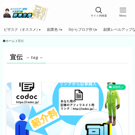
サイト内検索
Menu
ビザスク（オススメ）
副業色々
0からブログ作り
副業レベルアップ
ホーム
宣伝
宣伝
– tag –
副業色々