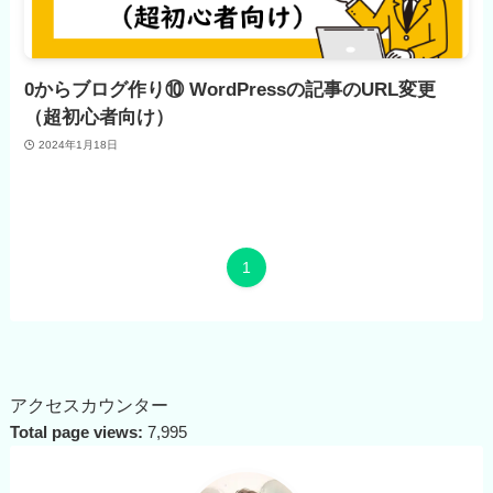
0からブログ作り⑩ WordPressの記事のURL変更
（超初心者向け）
2024年1月18日
1
アクセスカウンター
Total page views:
7,995