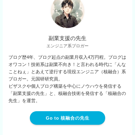
副業支援の先生
エンジニア系ブロガー
ブログ歴4年、ブログ起点の副業月収入4万円程。ブログは
オワコン！技術系は副業不向き！と言われる時代に「んな
ことねぇ」とあえて逆行する現役エンジニア（核融合）系
ブロガー。元国研研究員。
ビザスクや個人ブログ構築を中心にノウハウを発信する
「副業支援の先生」と、核融合技術を発信する「核融合の
先生」を運営。
Go to 核融合の先生