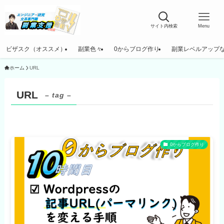
サイト内検索
Menu
ビザスク（オススメ）
副業色々
0からブログ作り
副業レベルアップ
ホーム
URL
URL
– tag –
0からブログ作り