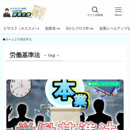
サイト内検索
Menu
ビザスク（オススメ）
副業色々
0からブログ作り
副業レベルアップ
ホーム
労働基準法
労働基準法
– tag –
副業レベルアップな件