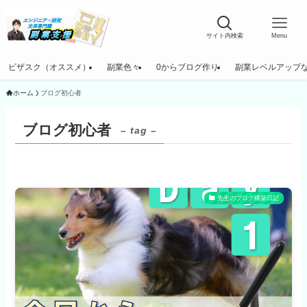
サイト内検索
Menu
ビザスク（オススメ）
副業色々
0からブログ作り
副業レベルアップ
ホーム
ブログ初心者
ブログ初心者
– tag –
先生のブログ構築日記