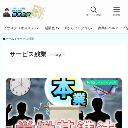
サイト内検索
Menu
ビザスク（オススメ）
副業色々
0からブログ作り
副業レベルアップ
ホーム
サービス残業
サービス残業
– tag –
副業レベルアップな件